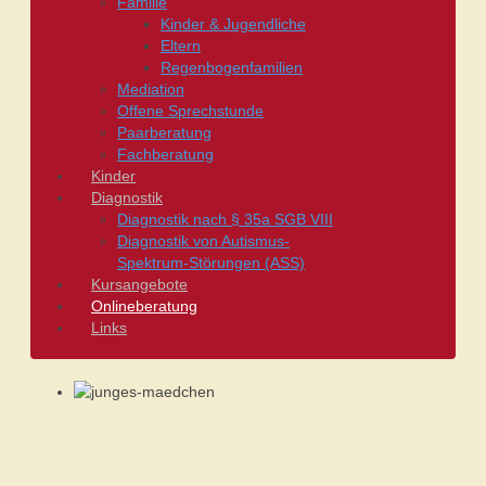
Familie
Kinder & Jugendliche
Eltern
Regenbogenfamilien
Mediation
Offene Sprechstunde
Paarberatung
Fachberatung
Kinder
Diagnostik
Diagnostik nach § 35a SGB VIII
Diagnostik von Autismus-
Spektrum-Störungen (ASS)
Kursangebote
Onlineberatung
Links