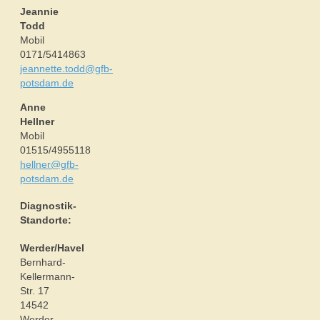
Jeannie
Todd
Mobil
0171/5414863
jeannette.todd@gfb-
potsdam.de
Anne
Hellner
Mobil
01515/4955118
hellner@gfb-
potsdam.de
Diagnostik-
Standorte:
Werder/Havel
Bernhard-
Kellermann-
Str. 17
14542
Werder