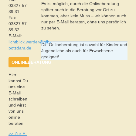
Es ist möglich, durch die Onlineberatung
03327 57
später auch in die Beratung vor Ort zu
39 31
kommen, aber kein Muss – wir können auch
Fax:
nur per E-Mail beraten, ohne uns persönlich
03327 57
zu sehen.
39 32
E-Mail:
lichtblick.werder@gfb-
Die Onlineberatung ist sowohl für Kinder und
potsdam.de
Jugendliche als auch für Erwachsene
geeignet!
ONLINEBERATUNG
Hier
kannst Du
uns eine
E-Mail
schreiben
und wirst
von uns
online
beraten!
>> Zur E-