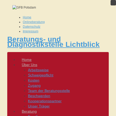
Home
Onlineberatung
Datenschutz
Impressum
Beratungs- und
Diagnostikstelle Lichtblick
Home
Über Uns
Arbeitsweise
Schweigepflicht
Kosten
Zugang
Team der Beratungsstelle
Beschwerden
Kooperationspartner
Unser Träger
Beratung