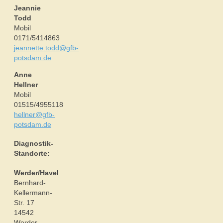
Jeannie
Todd
Mobil
0171/5414863
jeannette.todd@gfb-
potsdam.de
Anne
Hellner
Mobil
01515/4955118
hellner@gfb-
potsdam.de
Diagnostik-
Standorte:
Werder/Havel
Bernhard-
Kellermann-
Str. 17
14542
Werder