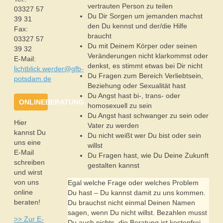
vertrauten Person zu teilen
03327 57
Du Dir Sorgen um jemanden machst
39 31
den Du kennst und der/die Hilfe
Fax:
braucht
03327 57
Du mit Deinem Körper oder seinen
39 32
Veränderungen nicht klarkommst oder
E-Mail:
denkst, es stimmt etwas bei Dir nicht
lichtblick.werder@gfb-
Du Fragen zum Bereich Verliebtsein,
potsdam.de
Beziehung oder Sexualität hast
Du Angst hast bi-, trans- oder
ONLINEBERATUNG
homosexuell zu sein
Du Angst hast schwanger zu sein oder
Hier
Vater zu werden
kannst Du
Du nicht weißt wer Du bist oder sein
uns eine
willst
E-Mail
Du Fragen hast, wie Du Deine Zukunft
schreiben
gestalten kannst
und wirst
von uns
Egal welche Frage oder welches Problem
online
Du hast – Du kannst damit zu uns kommen.
beraten!
Du brauchst nicht einmal Deinen Namen
sagen, wenn Du nicht willst. Bezahlen musst
>> Zur E-
Du auch nichts, die Beratung ist kostenfrei.