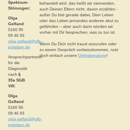
Spektrum-
behandelt wird, das heißt wir niemanden,
Störungen:
auch Deinen Eltern nicht, davon erzählen -
außer Du bist gerade dabei, Dein Leben
Olga
oder das Leben jemandes anderen akut zu
Gelfand
gefährden – aber auch dann würden wir
0160 95
vorher mit Dir besprechen, was zu tun ist.
09 46 93
olga.gelfand@gfb-
Wenn Du Dich nicht traust anzurufen oder
potsdam.de
zu einem Gespräch vorbeizukommen, nutz
doch einfach unsere
Onlineberatung
!
Ansprechpartnerin
für die
Diagnostik
nach
§
35a SGB
VIII:
Olga
Gelfand
0160 95
09 46 93
olga.gelfand@gfb-
potsdam.de