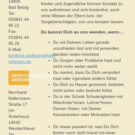
14806
Kinder und Jugendliche können Kontakt zu
Bad Belzig
uns aufnehmen und sich kostenfrei, auch
Tel.:
ohne Wissen der Eltern bzw. der
033841 44
Sorgeberechtigten, von uns beraten lassen.
95 22
Fax:
Du kannst Dich an uns wenden, wenn…
033841 44
Du mit Deinem Leben gerade
95 25
unzufrieden bist und mit jemanden
E-Mail:
darüber reden möchtest
lichtblick.badbelzig@gfb-
Du Sorgen oder Probleme hast und
potsdam.de
nicht mehr weiter weißt
Du merkst, dass Du Dich verändert
BERATUNGSSTELLE
hast oder irgendwie anders fühlst
WERDER
Du Dich zu Hause gestresst, belastet,
nicht sicher oder bedroht fühlst
Bernhard-
Du in der Schule Schwierigkeiten mit
Kellermann-
Mitschüler*innen, Lehrer*innen,
Straße 17
Deinen Noten, mit Deiner
(im
Konzentration oder Motivation hast
Ärztehaus)
14542
Dir etwas passiert ist, was Du Dich
Werder/Havel
bisher noch nicht traust mit einer
Tel.: