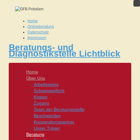
Home
Onlineberatung
Datenschutz
Impressum
Beratungs- und
Diagnostikstelle Lichtblick
Home
Über Uns
Arbeitsweise
Schweigepflicht
Kosten
Zugang
Team der Beratungsstelle
Beschwerden
Kooperationspartner
Unser Träger
Beratung