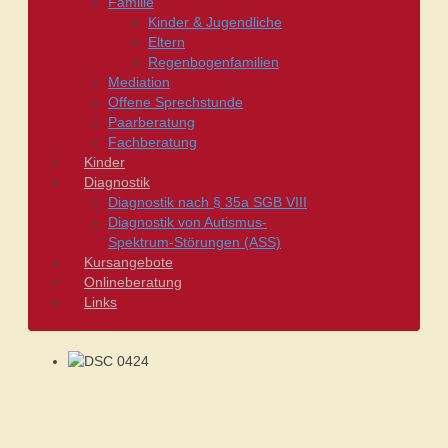
Familie
Kinder & Jugendliche
Eltern
Regenbogenfamilien
Mediation
Offene Sprechstunde
Paarberatung
Fachberatung
Kinder
Diagnostik
Diagnostik nach § 35a SGB VIII
Diagnostik von Autismus-
Spektrum-Störungen (ASS)
Kursangebote
Onlineberatung
Links