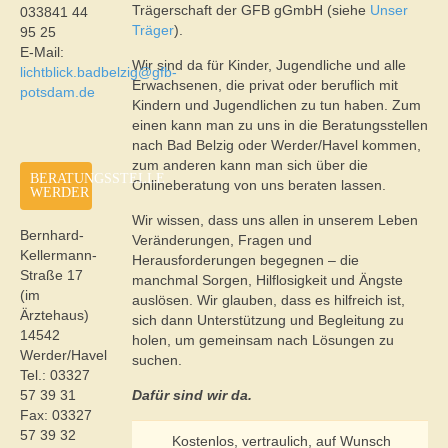
Trägerschaft der GFB gGmbH (siehe
Unser
033841 44
Träger
).
95 25
E-Mail:
Wir sind da für Kinder, Jugendliche und alle
lichtblick.badbelzig@gfb-
Erwachsenen, die privat oder beruflich mit
potsdam.de
Kindern und Jugendlichen zu tun haben. Zum
einen kann man zu uns in die Beratungsstellen
nach Bad Belzig oder Werder/Havel kommen,
zum anderen kann man sich über die
BERATUNGSSTELLE
Onlineberatung von uns beraten lassen.
WERDER
Wir wissen, dass uns allen in unserem Leben
Bernhard-
Veränderungen, Fragen und
Kellermann-
Herausforderungen begegnen – die
Straße 17
manchmal Sorgen, Hilflosigkeit und Ängste
(im
auslösen. Wir glauben, dass es hilfreich ist,
Ärztehaus)
sich dann Unterstützung und Begleitung zu
14542
holen, um gemeinsam nach Lösungen zu
Werder/Havel
suchen.
Tel.: 03327
57 39 31
Dafür sind wir da.
Fax: 03327
57 39 32
Kostenlos, vertraulich, auf Wunsch