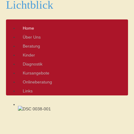
Lichtblick
Home
Über Uns
Beratung
Kinder
Diagnostik
Kursangebote
Onlineberatung
Links