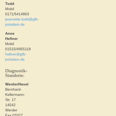
Todd
Mobil
0171/5414863
jeannette.todd@gfb-
potsdam.de
Anne
Hellner
Mobil
01515/4955118
hellner@gfb-
potsdam.de
Diagnostik-
Standorte:
Werder/Havel
Bernhard-
Kellermann-
Str. 17
14542
Werder
Fax 03327